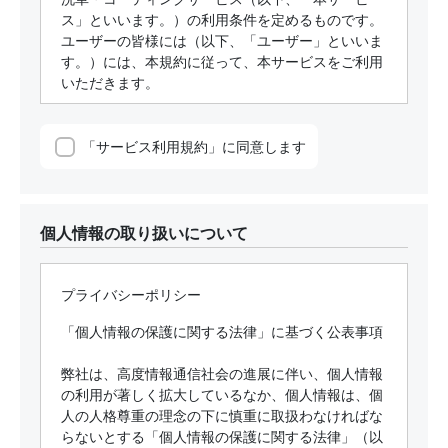
ス」といいます。）の利用条件を定めるものです。
ユーザーの皆様には（以下、「ユーザー」といいま
す。）には、本規約に従って、本サービスをご利用
いただきます。
（適用の範囲）
第１条
「サービス利用規約」に同意します
当社がユーザーとの間で締結する本サービス契約及
びこれに関連する契約は、この規約の定めるところ
によるものとし、この規約に定めのない事項につい
ては、法令又は一般に確立された慣習によるものと
個人情報の取り扱いについて
します。
２
当社が、法令及び慣習に反しない範囲で特約に応じ
プライバシーポリシー
たときは、前項の規定にかかわらず、その特約は優
先するものとします。
「個人情報の保護に関する法律」に基づく公表事項
（申し込みに必要な情報）
弊社は、高度情報通信社会の進展に伴い、個人情報
第２条
の利用が著しく拡大しているなか、個人情報は、個
当社に本サービス契約のお申し込みをされるユーザ
人の人格尊重の理念の下に慎重に取扱わなければな
ーには、次の事項を当社にお申し出いただきます。
らないとする「個人情報の保護に関する法律」（以